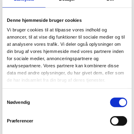
Denne hjemmeside bruger cookies
Vi bruger cookies til at tilpasse vores indhold og
annoncer, til at vise dig funktioner til sociale medier og til
Står du overfor en krise?
at analysere vores trafik. Vi deler også oplysninger om
din brug af vores hjemmeside med vores partnere inden
for sociale medier, annonceringspartnere og
Kriser kommer vi alle ud for i løbet af livet, de kan
analysepartnere. Vores partnere kan kombinere disse
komme snigende eller opstå pludseligt. Kriser
data med andre oplysninger, du har givet dem, eller som
kan viser sig på utallige måder og det er meget
de har indsamlet fra din brug af deres tjenester.
forskelligt hvordan vi løser dem.
Samtykkevalg
Når vi får brug for hjælp i en krise situation, er det ofte forbi
Nødvendig
krisen er blevet alt for uoverskuelig og vi føler os fastfrosset
i en situation vi ikke kan finde løsningen på. Vores
Præferencer
verdensbillede er blevet forstyrret og vi har svært ved at
finde hoved og hale på tingene.