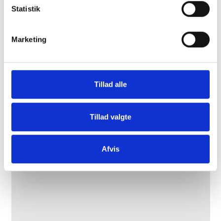
Statistik
Terapeutiske samtaler om denne krise, det være sig tab,
skilsmisse, svære beslutninger, sygdom m.m. kan bruges til
Marketing
at klarlægge hvad krisen drejder sig om og hvad det er der
gør at det føles s urokkeligt og være med til at skabe et nyt
verdensbillede, en ny forståelse og sammenhæng, så vi kan
komme videre og ud af krise.
Tillad alle
Tillad valgte
Afvis